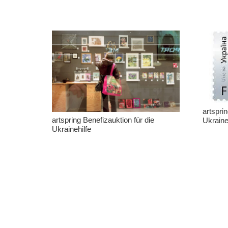
artspri
artspring Benefizauktion für die
Ukrain
Ukrainehilfe