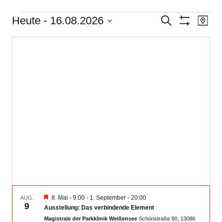
VERANSTALTUNGEN
Veranstal
Ver
Heute
 - 
16.08.2026
Suche
Karte
Filter
Ans
Suche
Datum
Anzeigen
Nav
auswählen.
und
Ansichten,
Navigatio
Empfohlen
8. Mai - 9:00
-
1. September - 20:00
AUG.
9
Ausstellung: Das verbindende Element
Magistrale der Parkklinik Weißensee
Schönstraße 80, 13086