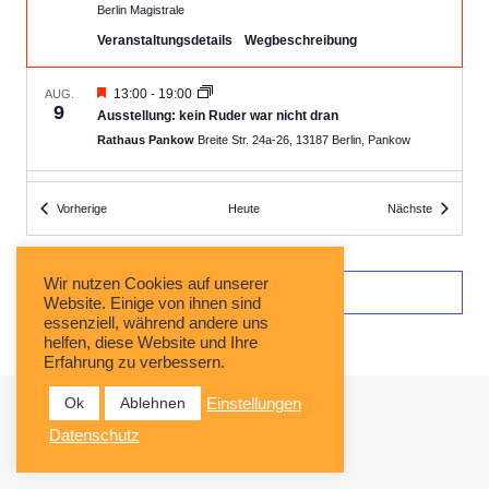
Berlin Magistrale
Veranstaltungsdetails
Wegbeschreibung
Empfohlen
13:00
-
19:00
AUG.
9
Ausstellung: kein Ruder war nicht dran
Rathaus Pankow
Breite Str. 24a-26, 13187 Berlin, Pankow
Empfohlen
13:00
-
19:00
AUG.
Veranstaltungen
Veranstalt
Vorherige
Heute
Nächste
11
Ausstellung: kein Ruder war nicht dran
Rathaus Pankow
Breite Str. 24a-26, 13187 Berlin, Pankow
Wir nutzen Cookies auf unserer
Kalender abonnieren
Empfohlen
13:00
-
19:00
Website. Einige von ihnen sind
AUG.
12
essenziell, während andere uns
Ausstellung: kein Ruder war nicht dran
helfen, diese Website und Ihre
Rathaus Pankow
Breite Str. 24a-26, 13187 Berlin, Pankow
Erfahrung zu verbessern.
Ok
Ablehnen
Einstellungen
Empfohlen
13:00
-
19:00
AUG.
13
Ausstellung: kein Ruder war nicht dran
Datenschutz
Rathaus Pankow
Breite Str. 24a-26, 13187 Berlin, Pankow