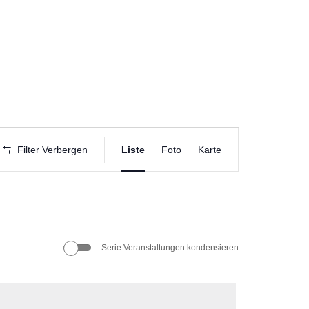
Veranstaltung
Filter Verbergen
Liste
Foto
Karte
Ansichten-
Navigation
Serie Veranstaltungen kondensieren