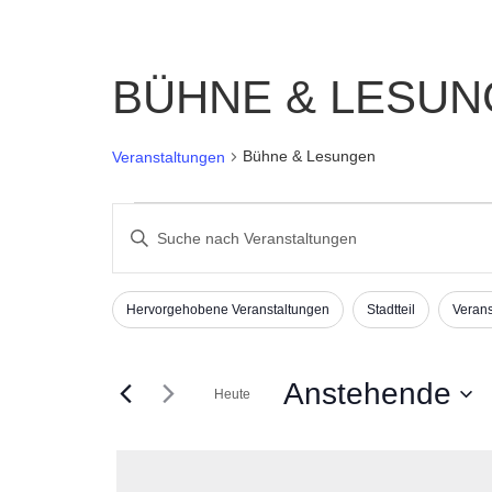
BÜHNE & LESU
Bühne & Lesungen
Veranstaltungen
Veranstaltungen
Veranstaltungen
Bitte
Suche
Schlüsselwort
und
eingeben.
Hervorgehobene Veranstaltungen
Stadtteil
Verans
Ansichten,
Suche
Filter
Das
nach
Navigation
Ändern
Veranstaltungen
der
Anstehende
Schlüsselwort.
Heute
Formular-
Datum
Eingabefelder
wählen.
wird
die