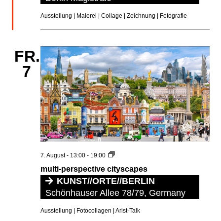
Ausstellung | Malerei | Collage | Zeichnung | Fotografie
FR.
7
multi-
7. August - 13:00
-
19:00
perspective
multi-perspective cityscapes
cityscapes
KUNST//ORTE//BERLIN
Schönhauser Allee 78/79, Germany
Ausstellung | Fotocollagen | Arist-Talk