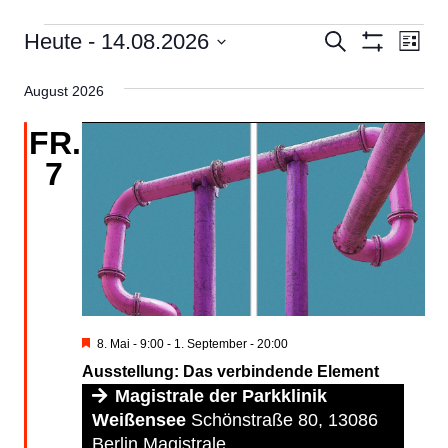
VERANSTALTUNGEN
Veranstal
Ver
Heute
 - 
14.08.2026
Suche
Liste
Filter
Ans
Suche
Datum
Anzeigen
Nav
August 2026
wählen.
und
Ansichten,
FR.
Navigatio
7
Hervorgehoben
8. Mai - 9:00
-
1. September - 20:00
Ausstellung: Das verbindende Element
Magistrale der Parkklinik
Weißensee
Schönstraße 80, 13086
Berlin Magistrale