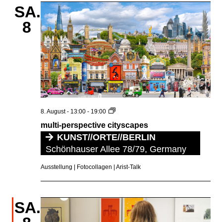
SA.
8
multi-
8. August - 13:00
-
19:00
perspective
multi-perspective cityscapes
cityscapes
KUNST//ORTE//BERLIN
Schönhauser Allee 78/79, Germany
Ausstellung | Fotocollagen | Arist-Talk
SA.