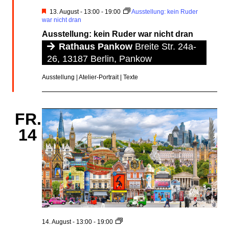
Hervorgehoben
13. August - 13:00
-
19:00
Ausstellung: kein Ruder
war nicht dran
Ausstellung: kein Ruder war nicht dran
Rathaus Pankow
Breite Str. 24a-
26, 13187 Berlin, Pankow
Ausstellung | Atelier-Portrait | Texte
FR.
14
multi-
14. August - 13:00
-
19:00