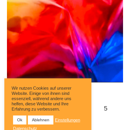
Sabine Ruff
Wir nutzen Cookies auf unserer
Website. Einige von ihnen sind
essenziell, während andere uns
helfen, diese Website und Ihre
1
2
3
4
5
Erfahrung zu verbessern.
Ok
Ablehnen
Einstellungen
Datenschutz