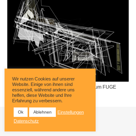
Wir nutzen Cookies auf unserer
Website. Einige von ihnen sind
Ausstellung mit Nicole Nickel im Kunstraum FUGE
essenziell, während andere uns
helfen, diese Website und Ihre
Erfahrung zu verbessern.
Ok
Ablehnen
Einstellungen
Datenschutz