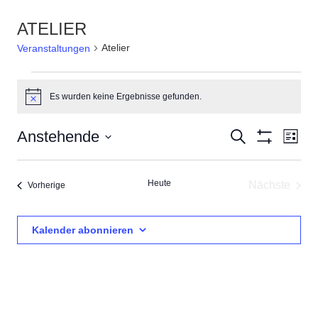
ATELIER
Atelier
Veranstaltungen
Veranstaltungen
Es wurden keine Ergebnisse gefunden.
Hinweis
Veranstal
Ver
Anstehende
Suche
Liste
Filter
Ans
Suche
Datum
Anzeigen
Nav
wählen.
und
Heute
Nächste
Veranstaltungen
Vorherige
Ansichten,
Veransta
Navigatio
Kalender abonnieren