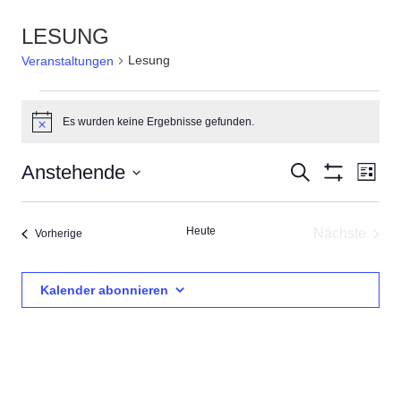
LESUNG
Lesung
Veranstaltungen
Veranstaltungen
Es wurden keine Ergebnisse gefunden.
Hinweis
Veranstal
Ver
Anstehende
Suche
Liste
Filter
Ans
Suche
Datum
Anzeigen
Nav
wählen.
und
Heute
Nächste
Veranstaltungen
Vorherige
Ansichten,
Veransta
Navigatio
Kalender abonnieren