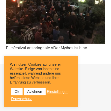
Filmfestival artspringnale »Der Mythos ist hin«
Wir nutzen Cookies auf unserer
Website. Einige von ihnen sind
essenziell, während andere uns
helfen, diese Website und Ihre
Erfahrung zu verbessern.
Ok
Ablehnen
Einstellungen
Datenschutz