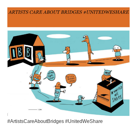
#ArtistsCareAboutBridges #UnitedWeShare