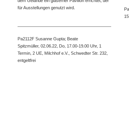
dem Gelände ein gläserner Pavillon errichtet, der
für Ausstellungen genutzt wird.
P
15
Pa2112F
Susanne Gupta; Beate
Spitzmüller,
02.06.22, Do, 17.00-19.00 Uhr, 1
Termin, 2 UE, Milchhof e.V., Schwedter Str. 232,
entgeltfrei