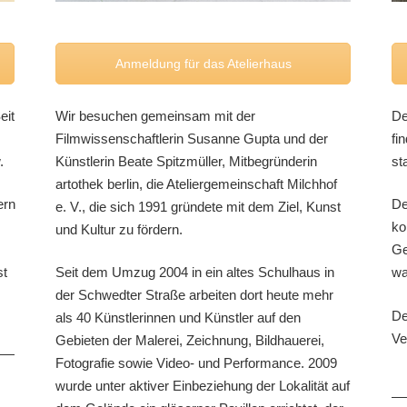
Anmeldung für das Atelierhaus
eit
Wir besuchen gemeinsam mit der
De
Filmwissenschaftlerin Susanne Gupta und der
fi
.
Künstlerin Beate Spitzmüller, Mitbegründerin
st
artothek berlin, die Ateliergemeinschaft Milchhof
ern
De
e. V., die sich 1991 gründete mit dem Ziel, Kunst
ko
und Kultur zu fördern.
Ge
st
Seit dem Umzug 2004 in ein altes Schulhaus in
wa
der Schwedter Straße arbeiten dort heute mehr
De
als 40 Künstlerinnen und Künstler auf den
Ve
Gebieten der Malerei, Zeichnung, Bildhauerei,
Fotografie sowie Video- und Performance. 2009
wurde unter aktiver Einbeziehung der Lokalität auf