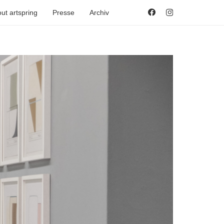
ut artspring
Presse
Archiv