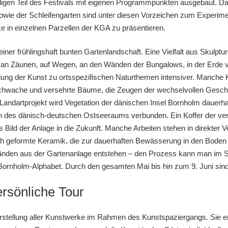
digen Teil des Festivals mit eigenen Programmpunkten ausgebaut. Da
owie der Schleifengarten sind unter diesen Vorzeichen zum Experimen
e in einzelnen Parzellen der KGA zu präsentieren.
 einer frühlingshaft bunten Gartenlandschaft. Eine Vielfalt aus Skulpt
, an Zäunen, auf Wegen, an den Wänden der Bungalows, in der Erde 
ung der Kunst zu ortsspezifischen Naturthemen intensiver. Manche K
rsschwache und versehrte Bäume, die Zeugen der wechselvollen Geschic
 Landartprojekt wird Vegetation der dänischen Insel Bornholm dauerha
des dänisch-deutschen Ostseeraums verbunden. Ein Koffer der verg
Bild der Anlage in die Zukunft. Manche Arbeiten stehen in direkter 
ch geformte Keramik, die zur dauerhaften Bewässerung in den Boden e
änden aus der Gartenanlage entstehen – den Prozess kann man im Sc
Bornholm-Alphabet. Durch den gesamten Mai bis hin zum 9. Juni sind
ersönliche Tour
 Darstellung aller Kunstwerke im Rahmen des Kunstspaziergangs. Sie e