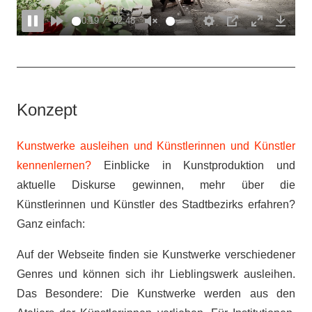
00:20
02:48
tart
Rewind
Pause
Forward
Unmute
Settings
PIP
Enter
Down
10s
10s
fullscreen
Konzept
Kunstwerke ausleihen und Künstlerinnen und Künstler
kennenlernen?
Einblicke in Kunstproduktion und
aktuelle Diskurse gewinnen, mehr über die
Künstlerinnen und Künstler des Stadtbezirks erfahren?
Ganz einfach:
Auf der Webseite finden sie Kunstwerke verschiedener
Genres und können sich ihr Lieblingswerk ausleihen.
Das Besondere: Die Kunstwerke werden aus den