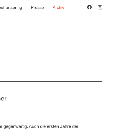
ut artspring
Presse
Archiv
unstraum
ner
Korn Kunstraum
ehr gegenwärtig. Auch die ersten Jahre der