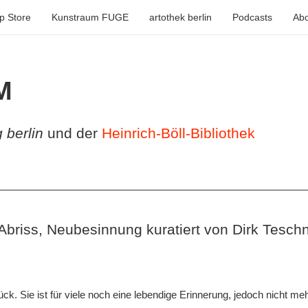
p Store
Kunstraum FUGE
artothek berlin
Podcasts
Abo
M
g berlin
und der
Heinrich-Böll-Bibliothek
Korn K
riss, Neubesinnung kuratiert von Dirk Tesch
ück. Sie ist für viele noch eine lebendige Erinnerung, jedoch nicht m