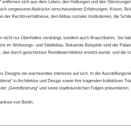
“ entfernen sich aus dem Leben, den Haltungen und den Stimmungen
 sich vergessene Abdrücke verschwundener Erfahrungen, Krisen, Br
 der Rechtsverhältnisse, den Abbau sozialer Institutionen, die Sch
n nicht nur Überholtes verdrängt, sondern auch Brauchbares. Sie h
re im Wohnungs- und Städtebau. Bekannte Beispiele sind der Palast 
 das durch gesichtslose Renditearchitektur ersetzt wurde, und die s
hres Designs ein wachsendes Interesse auf sich. In der Ausstellung
oderne“ in Architektur und Design sowie ihre tragenden kollektiven 
er „Gentrifizierung“ und seine stadträumlichen Folgen präsentieren.
ankow von Berlin.