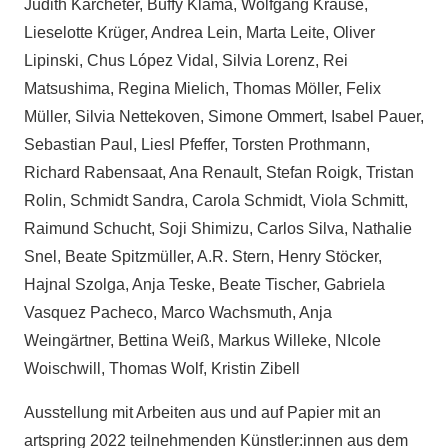
Judith Karcheter, Buffy Klama, Wolfgang Krause,
Lieselotte Krüger, Andrea Lein, Marta Leite, Oliver
Lipinski, Chus López Vidal, Silvia Lorenz, Rei
Matsushima, Regina Mielich, Thomas Möller, Felix
Müller, Silvia Nettekoven, Simone Ommert, Isabel Pauer,
Sebastian Paul, Liesl Pfeffer, Torsten Prothmann,
Richard Rabensaat, Ana Renault, Stefan Roigk, Tristan
Rolin, Schmidt Sandra, Carola Schmidt, Viola Schmitt,
Raimund Schucht, Soji Shimizu, Carlos Silva, Nathalie
Snel, Beate Spitzmüller, A.R. Stern, Henry Stöcker,
Hajnal Szolga, Anja Teske, Beate Tischer, Gabriela
Vasquez Pacheco, Marco Wachsmuth, Anja
Weingärtner, Bettina Weiß, Markus Willeke, NIcole
Woischwill, Thomas Wolf, Kristin Zibell
Ausstellung mit Arbeiten aus und auf Papier mit an
artspring 2022 teilnehmenden Künstler:innen aus dem