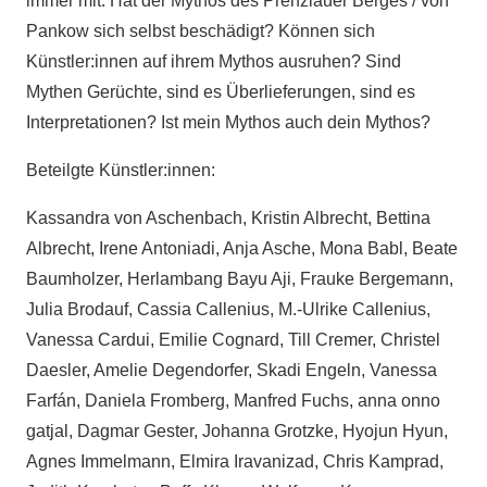
immer mit: Hat der Mythos des Prenzlauer Berges / von
Pankow sich selbst beschädigt? Können sich
Künstler:innen auf ihrem Mythos ausruhen? Sind
Mythen Gerüchte, sind es Überlieferungen, sind es
Interpretationen? Ist mein Mythos auch dein Mythos?
Beteilgte Künstler:innen:
Kassandra von Aschenbach, Kristin Albrecht, Bettina
Albrecht, Irene Antoniadi, Anja Asche, Mona Babl, Beate
Baumholzer, Herlambang Bayu Aji, Frauke Bergemann,
Julia Brodauf, Cassia Callenius, M.-Ulrike Callenius,
Vanessa Cardui, Emilie Cognard, Till Cremer, Christel
Daesler, Amelie Degendorfer, Skadi Engeln, Vanessa
Farfán, Daniela Fromberg, Manfred Fuchs, anna onno
gatjal, Dagmar Gester, Johanna Grotzke, Hyojun Hyun,
Agnes Immelmann, Elmira Iravanizad, Chris Kamprad,