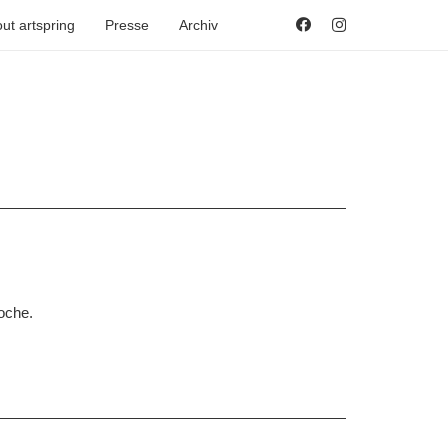
ut artspring
Presse
Archiv
oche.