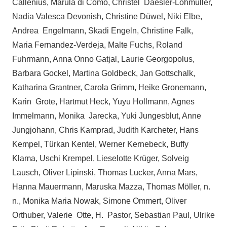
Callenius, Marula di Como, Christel Daesler-Lohmüller,
Nadia Valesca Devonish, Christine Düwel, Niki Elbe,
Andrea Engelmann, Skadi Engeln, Christine Falk,
Maria Fernandez-Verdeja, Malte Fuchs, Roland
Fuhrmann, Anna Onno Gatjal, Laurie Georgopolus,
Barbara Gockel, Martina Goldbeck, Jan Gottschalk,
Katharina Grantner, Carola Grimm, Heike Gronemann,
Karin Grote, Hartmut Heck, Yuyu Hollmann, Agnes
Immelmann, Monika Jarecka, Yuki Jungesblut, Anne
Jungjohann, Chris Kamprad, Judith Karcheter, Hans
Kempel, Türkan Kentel, Werner Kernebeck, Buffy
Klama, Uschi Krempel, Lieselotte Krüger, Solveig
Lausch, Oliver Lipinski, Thomas Lucker, Anna Mars,
Hanna Mauermann, Maruska Mazza, Thomas Möller, n.
n., Monika Maria Nowak, Simone Ommert, Oliver
Orthuber, Valerie Otte, H. Pastor, Sebastian Paul, Ulrike