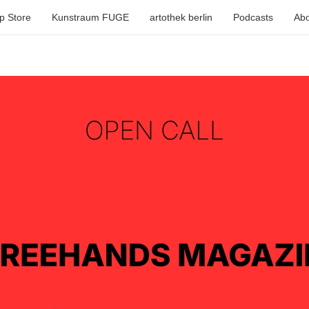
p Store
Kunstraum FUGE
artothek berlin
Podcasts
Abo