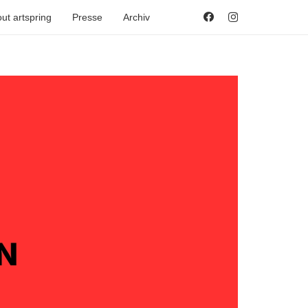
ut artspring
Presse
Archiv