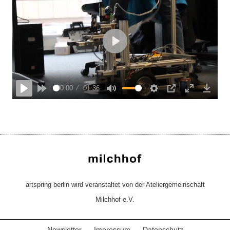
Play
00:00
01:36
tart
Rewind
Play
Forward
Mute
Settings
PIP
Enter
Down
10s
10s
fullscreen
artspring berlin wird veranstaltet von der Ateliergemeinschaft
Milchhof e.V.
Newsletter
Impressum
Datenschutz