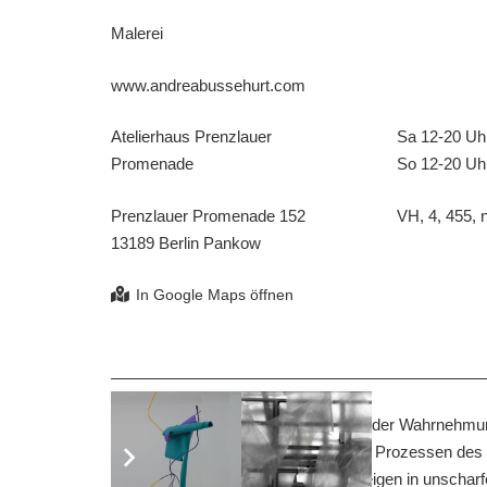
Malerei
www.andreabussehurt.com
Atelierhaus Prenzlauer
Sa 12-20 Uh
Promenade
So 12-20 Uh
Prenzlauer Promenade 152
VH, 4, 455, n
13189 Berlin Pankow
In meiner Malerei setze ich mich mit der Wahrnehm
Malprozess beschäftige ich mich mit Prozessen de
arbeite ich in Bildserien. Die Bilder zeigen in unscha