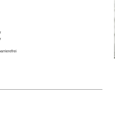
r
r
arrierefrei