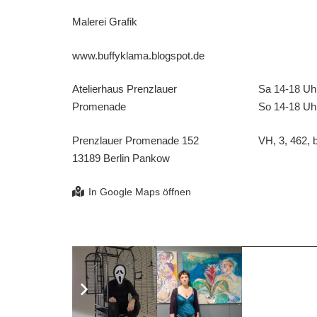
Malerei Grafik
www.buffyklama.blogspot.de
Atelierhaus Prenzlauer
Sa 14-18 Uh
Promenade
So 14-18 Uh
Prenzlauer Promenade 152
VH, 3, 462, b
13189 Berlin Pankow
yk draws……….no conclusions.
yk draws……….no conclusions.
yk draws……….no conclusions.