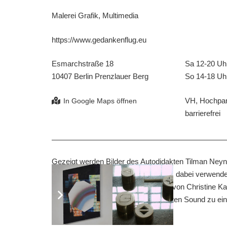
Malerei Grafik, Multimedia
https://www.gedankenflug.eu
Esmarchstraße 18
Sa 12-20 Uh
10407 Berlin Prenzlauer Berg
So 14-18 Uh
VH, Hochpart
barrierefrei
Gezeigt werden Bilder des Autodidakten Tilman Neyn
Lebens intensiv zeichnete und malte, dabei verwendete
Zeichnungen m. H. von Paint. In der von Christine Kah
Fotovideo mit eigens dafür entwickelten Sound zu e