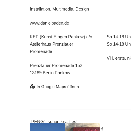
Installation, Multimedia, Design
www.danielbaden.de
KEP (Kunst Etagen Pankow) c/o
Sa 14-18 Uh
Atelierhaus Prenzlauer
So 14-18 Uh
Promenade
VH, erste, ni
Prenzlauer Promenade 152
13189 Berlin Pankow
„PENG“, schon knallt es!
„PENG“ schon knallt die Kunst wieder!