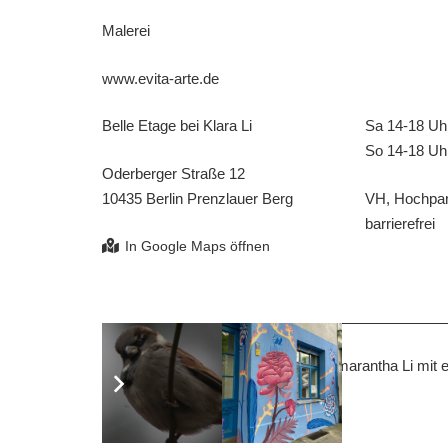
Malerei
www.evita-arte.de
Belle Etage bei Klara Li
Sa 14-18 Uh
So 14-18 Uh
Oderberger Straße 12
10435 Berlin Prenzlauer Berg
VH, Hochpart
barrierefrei
Als Gastkünstlerin bei Belle Etage Amarantha Li mit
Bewegungskunst/ Tanz.