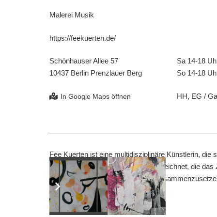
Malerei Musik
https://feekuerten.de/
Schönhauser Allee 57
Sa 14-18 Uh
10437 Berlin Prenzlauer Berg
So 14-18 Uh
HH, EG / Gart
Fee Kuerten ist eine multidisziplinäre Künstlerin, di
Malerei und Gesamtkonzepten auszeichnet, die das Zi
zu fragmentieren und andersartig zusammenzusetzen.
kommunikative Offenheit.