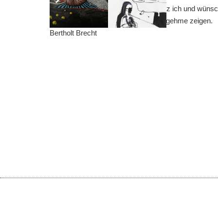
Hier in der Früh, nicht allzu häufig, sitz ich und wün
guten, schlechten dies oder jenes Angehme zeigen.
Bertholt Brecht