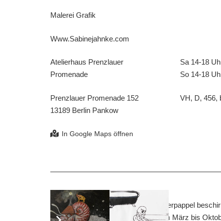
Malerei Grafik
Www.Sabinejahnke.com
Atelierhaus Prenzlauer
Sa 14-18 Uh
Promenade
So 14-18 Uh
Prenzlauer Promenade 152
VH, D, 456, b
13189 Berlin Pankow
Der Blumengarten
Am See, tief zwischen Tann und Silberpappel beschi
mit monatlichen Blumen dass er vom März bis Oktobe