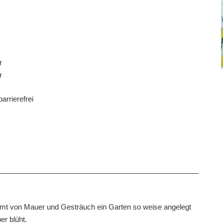
r
r
arrierefrei
rmt von Mauer und Gesträuch ein Garten so weise angelegt
r blüht.