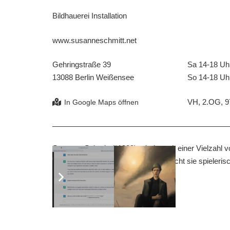
Bildhauerei Installation
www.susanneschmitt.net
Gehringstraße 39
Sa 14-18 Uh
13088 Berlin Weißensee
So 14-18 Uh
VH, 2.OG, 97
Susanne Schmitt (*1989) arbeitet mit einer Vielzahl v
gefundenen Objekten. Dabei untersucht sie spiele