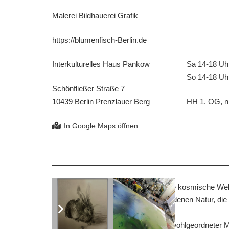
Malerei Bildhauerei Grafik
https://blumenfisch-Berlin.de
Interkulturelles Haus Pankow
Sa 14-18 Uh
So 14-18 Uh
Schönfließer Straße 7
10439 Berlin Prenzlauer Berg
HH 1. OG, ni
Den Arbeiten Werner Ahring liegt eine kosmische Wel
Metall und Ton sind Teil der vorgefundenen Natur, di
verwoben werden.
Ikonenhaft präsentieren sich dieser wohlgeordneter