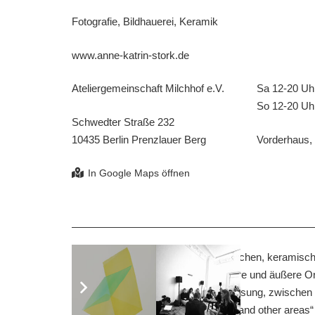
Fotografie, Bildhauerei, Keramik
www.anne-katrin-stork.de
Ateliergemeinschaft Milchhof e.V.
Sa 12-20 Uh
So 12-20 Uh
Schwedter Straße 232
10435 Berlin Prenzlauer Berg
Vorderhaus,
Anne Katrin Stork erforscht in plastischen, keramisc
Verortung in der Welt und deren innere und äußere O
zwischen Geschlossenheit und Auflösung, zwischen Ve
ihren neuen Katalog „meeting points and other areas“