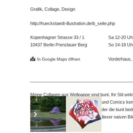
Grafik, Collage, Design
http://hueckstaedt-illustration.de/b_seite.php
Kopenhagner Strasse 33 / 1
Sa 12-20 Uh
10437 Berlin Prenzlauer Berg
So 14-18 Uh
Vorderhaus,
Meine Collagen aus Wellpappe sind bunt. Ihr Stil wirkt
Erzählweisen an, die wir aus Design und Comics kenne
erinnere mich, wie sehr uns Schulkinder die bunt
faszinierten. Meine Collagen spüren dieser naiven Bi