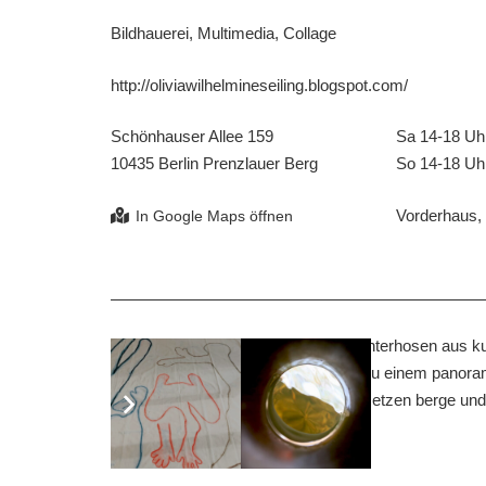
Bildhauerei, Multimedia, Collage
http://oliviawilhelmineseiling.blogspot.com/
Schönhauser Allee 159
Sa 14-18 Uh
10435 Berlin Prenzlauer Berg
So 14-18 Uh
Vorderhaus, 
zu sehen sind zeichnungen, kleine unterhosen aus kun
erfundenes material verbinden sich zu einem panorama
hand folgt dem kopf, fundstücke versetzen berge und 