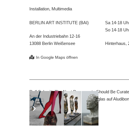
Installation, Multimedia
BERLIN ART INSTITUTE (BAI)
Sa 14-18 Uh
So 14-18 Uh
An der Industriebahn 12-16
13088 Berlin Weißensee
Hinterhaus,
Ralf Schmitt, The Next Documenta Should Be Curated
Crystal Archive glänzend unter Acrylglas auf Aludibo