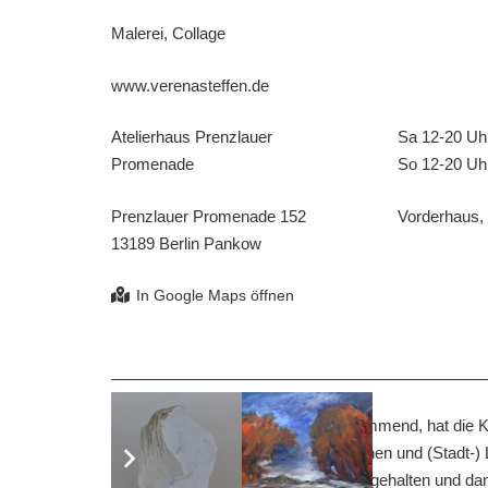
Malerei, Collage
www.verenasteffen.de
Atelierhaus Prenzlauer
Sa 12-20 Uh
Promenade
So 12-20 Uh
Prenzlauer Promenade 152
Vorderhaus, 
13189 Berlin Pankow
Aus dem zeitgenössischen Tanz kommend, hat die Küns
Stil in der Malerei entwickelt. Menschen und (Stadt-
abstrahierten Strichzeichnungen festgehalten und da