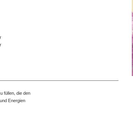
r
r
 füllen, die den
n und Energien