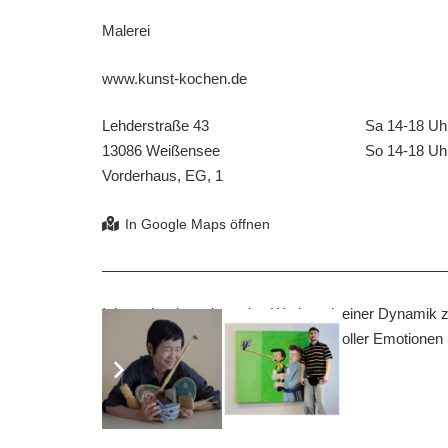
Malerei
www.kunst-kochen.de
Lehderstraße 43
Sa 14-18 Uh
13086 Weißensee
So 14-18 Uh
Vorderhaus, EG, 1
Ich strebe danach, meine Werke mit einer Dynamik zu
Betrachter mitreißt und in eine Welt voller Emotione
entführt.