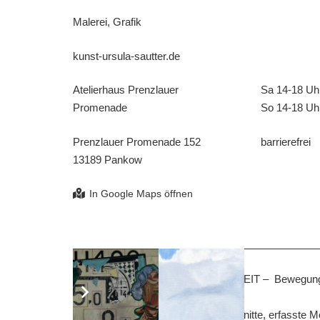
Malerei, Grafik
kunst-ursula-sautter.de
Atelierhaus Prenzlauer
Sa 14-18 Uh
Promenade
So 14-18 Uh
Prenzlauer Promenade 152
barrierefrei
13189 Pankow
Die Beschäftigung mit dem Thema ZEIT – Bewegung, R
Arbeiten von U. Sautter.
Die Bilder verstehen sich als Ausschnitte, erfass