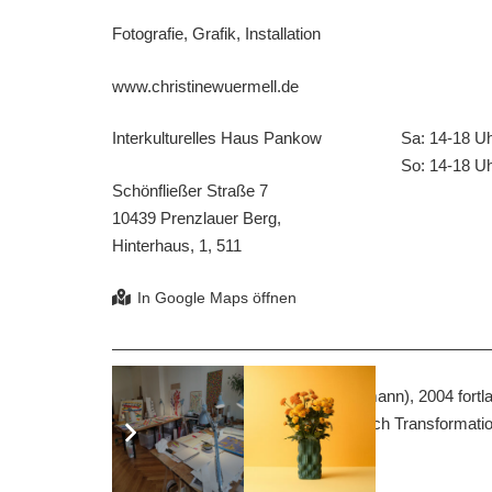
Fotografie, Grafik, Installation
www.christinewuermell.de
Interkulturelles Haus Pankow
Sa: 14-18 U
So: 14-18 U
Schönfließer Straße 7
10439 Prenzlauer Berg,
Hinterhaus, 1, 511
Aus der Serie Signature Style (Thälmann), 2004 fortl
In bildbasierten Projekten erforsche ich Transformat
Thema Long Covid auseinander