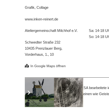
Grafik, Collage
www.inken-reinert.de
Ateliergemeinschaft Milchhof e.V.
Sa: 14-18 U
So: 14-18 U
Schwedter Straße 232
10435 Prenzlauer Berg,
Vorderhaus, 1., 10
Während eines Stipendiums in den USA bearbeitete ic
1970er Jahren. Meine Eingriffe erscheinen wie Geiste