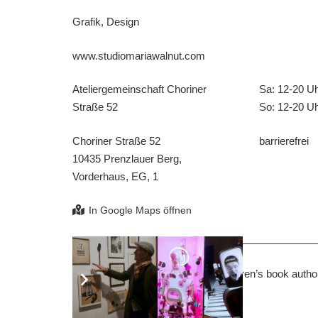
Grafik, Design
www.studiomariawalnut.com
Ateliergemeinschaft Choriner
Sa: 12-20 U
Straße 52
So: 12-20 U
Choriner Straße 52
barrierefrei
10435 Prenzlauer Berg,
Vorderhaus, EG, 1
An insight into the universe of a children’s book autho
and the final printed book.