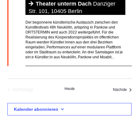
Theater unterm Dach
Danziger
Str. 101, 10405 Berlin
Der begonnene künstlerische Austausch zwischen den
Kunstfestivals 48h Neukölln, artspring in Pankow und
ORTSTERMIN wird auch 2022 weitergeführt. Für die
Realisierung des Kooperationsprojektes im öffentlichen
Raum werden Künstler:innen aus den drei Bezirken
eingeladen, Performances auf einer modularen Plattform
oder im Stadtraum zu entwickeln. An drei Samstagen ist je
ein:e Künstler:in aus Neukölln, Pankow und Moabit...
Heute
Vorherige
Verans
Nächste
Veranstaltungen
Kalender abonnieren