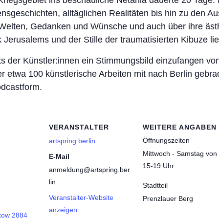
iegsgebiet ins beschauliche Netania dauerte 20 Tage. Er
ensgeschichten, alltäglichen Realitäten bis hin zu den 
en Welten, Gedanken und Wünsche und auch über ihre äst
ik Jerusalems und der Stille der traumatisierten Kibuze l
aits der Künstler:innen ein Stimmungsbild einzufangen
er etwa 100 künstlerische Arbeiten mit nach Berlin gebrac
odcastform.
VERANSTALTER
WEITERE ANGABEN
Öffnungszeiten
artspring berlin
Mittwoch - Samstag von
E-Mail
15-19 Uhr
anmeldung@artspring.ber
lin
Stadtteil
Veranstalter-Website
Prenzlauer Berg
anzeigen
kow 2884