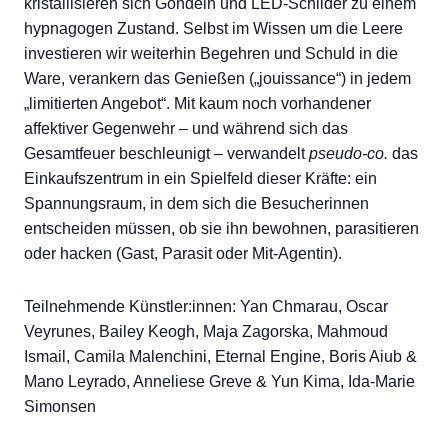
kristallisieren sich Gondeln und LED-Schilder zu einem
hypnagogen Zustand. Selbst im Wissen um die Leere
investieren wir weiterhin Begehren und Schuld in die
Ware, verankern das Genießen („jouissance“) in jedem
„limitierten Angebot“. Mit kaum noch vorhandener
affektiver Gegenwehr – und während sich das
Gesamtfeuer beschleunigt – verwandelt
pseudo-co.
das
Einkaufszentrum in ein Spielfeld dieser Kräfte: ein
Spannungsraum, in dem sich die Besucherinnen
entscheiden müssen, ob sie ihn bewohnen, parasitieren
oder hacken (Gast, Parasit oder Mit-Agentin).
Teilnehmende Künstler:innen: Yan Chmarau, Oscar
Veyrunes, Bailey Keogh, Maja Zagorska, Mahmoud
Ismail, Camila Malenchini, Eternal Engine, Boris Aiub &
Mano Leyrado, Anneliese Greve & Yun Kima, Ida-Marie
Simonsen