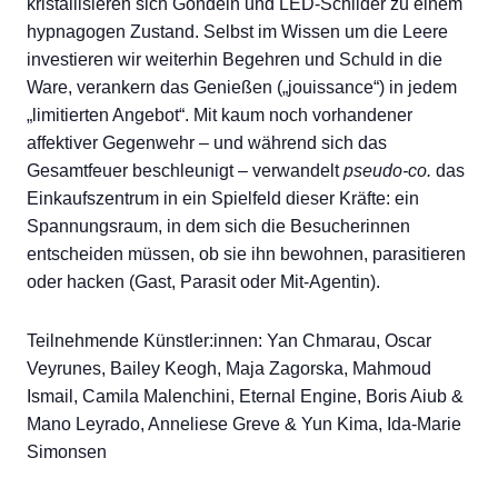
kristallisieren sich Gondeln und LED-Schilder zu einem
hypnagogen Zustand. Selbst im Wissen um die Leere
investieren wir weiterhin Begehren und Schuld in die
Ware, verankern das Genießen („jouissance“) in jedem
„limitierten Angebot“. Mit kaum noch vorhandener
affektiver Gegenwehr – und während sich das
Gesamtfeuer beschleunigt – verwandelt
pseudo-co.
das
Einkaufszentrum in ein Spielfeld dieser Kräfte: ein
Spannungsraum, in dem sich die Besucherinnen
entscheiden müssen, ob sie ihn bewohnen, parasitieren
oder hacken (Gast, Parasit oder Mit-Agentin).
Teilnehmende Künstler:innen: Yan Chmarau, Oscar
Veyrunes, Bailey Keogh, Maja Zagorska, Mahmoud
Ismail, Camila Malenchini, Eternal Engine, Boris Aiub &
Mano Leyrado, Anneliese Greve & Yun Kima, Ida-Marie
Simonsen