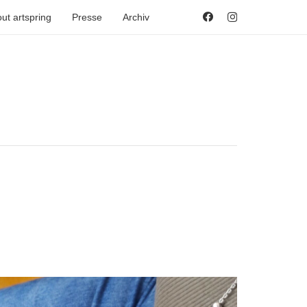
ut artspring
Presse
Archiv