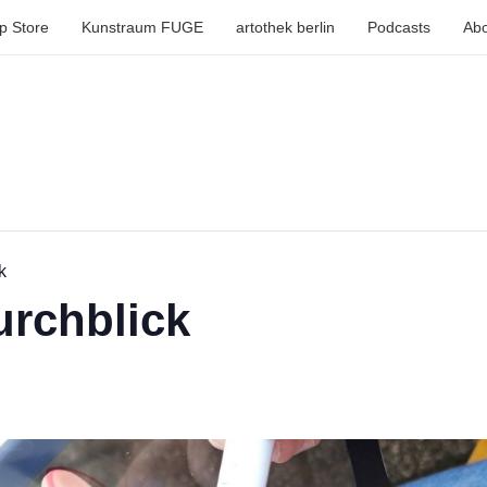
p Store
Kunstraum FUGE
artothek berlin
Podcasts
Abo
k
urchblick