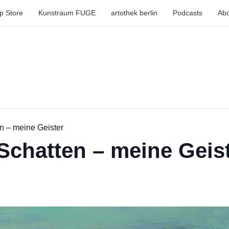
p Store
Kunstraum FUGE
artothek berlin
Podcasts
Abo
en – meine Geister
 Schatten – meine Geis