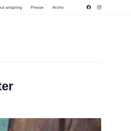
ut artspring
Presse
Archiv
ter