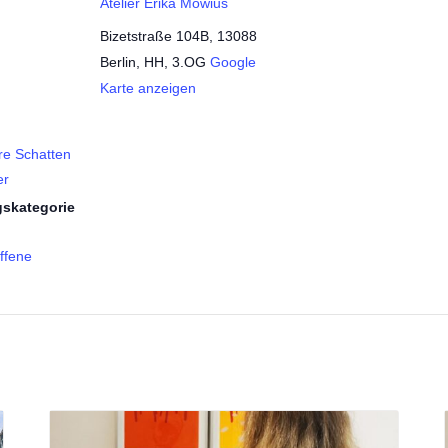
Atelier Erika Möwius
Bizetstraße 104B, 13088
Berlin, HH, 3.OG
Google
Karte anzeigen
re Schatten
er
gskategorie
ffene