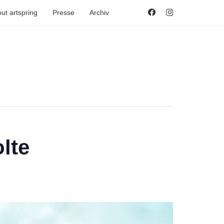
ut artspring
Presse
Archiv
lte