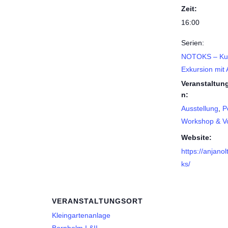
Zeit:
16:00
Serien:
NOTOKS – Ku
Exkursion mit 
Veranstaltun
n:
Ausstellung
,
P
Workshop & Vo
Website:
https://anjano
ks/
VERANSTALTUNGSORT
Kleingartenanlage
Bornholm I &II