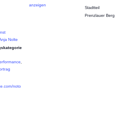
anzeigen
Stadtteil
Prenzlauer Berg
nst
Anja Nolte
gskategorie
erformance
,
rtrag
lte.com/noto