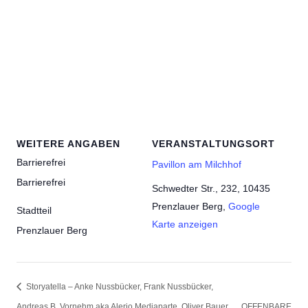
WEITERE ANGABEN
VERANSTALTUNGSORT
Barrierefrei
Pavillon am Milchhof
Barrierefrei
Schwedter Str., 232, 10435
Prenzlauer Berg
,
Google
Stadtteil
Karte anzeigen
Prenzlauer Berg
Storyatella – Anke Nussbücker, Frank Nussbücker,
Andreas B. Vornehm aka Alerio Mediaparte, Oliver Bauer
OFFENBARE