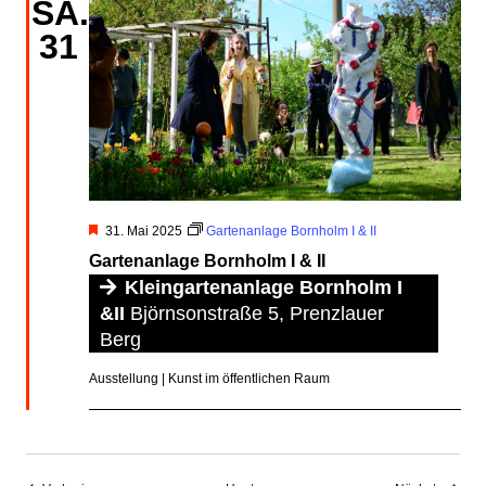
SA.
31
Hervorgehoben
31. Mai 2025
Gartenanlage Bornholm I & II
Gartenanlage Bornholm I & II
Kleingartenanlage Bornholm I
&II
Björnsonstraße 5, Prenzlauer
Berg
Ausstellung | Kunst im öffentlichen Raum