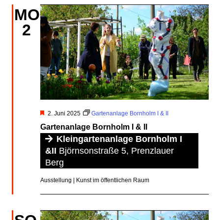
MO.
2
Hervorgehoben
2. Juni 2025
Gartenanlage Bornholm I & II
Gartenanlage Bornholm I & II
Kleingartenanlage Bornholm I
&II
Björnsonstraße 5, Prenzlauer
Berg
Ausstellung | Kunst im öffentlichen Raum