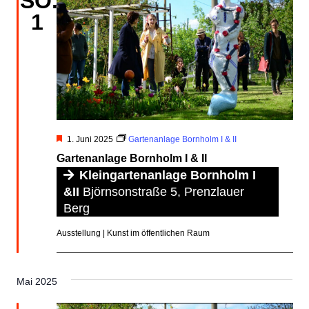
SO.
1
Hervorgehoben
1. Juni 2025
Gartenanlage Bornholm I & II
Gartenanlage Bornholm I & II
Kleingartenanlage Bornholm I
&II
Björnsonstraße 5, Prenzlauer
Berg
Ausstellung | Kunst im öffentlichen Raum
Mai 2025