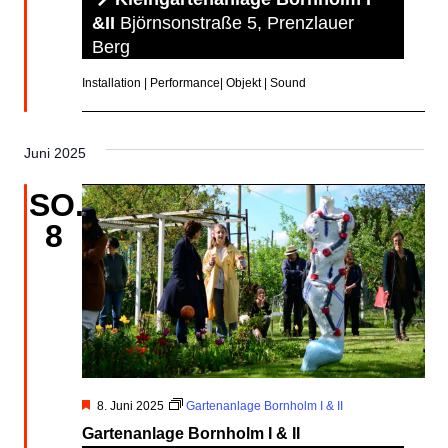
&II
Björnsonstraße 5, Prenzlauer
Berg
Installation | Performance| Objekt | Sound
Juni 2025
SO.
8
Hervorgehoben
8. Juni 2025
Gartenanlage Bornholm I & II
Gartenanlage Bornholm I & II