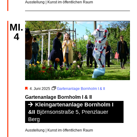
Ausstellung | Kunst im öffentlichen Raum
MI.
4
Hervorgehoben
4. Juni 2025
Gartenanlage Bornholm I & II
Gartenanlage Bornholm I & II
Kleingartenanlage Bornholm I
&II
Björnsonstraße 5, Prenzlauer
Berg
Ausstellung | Kunst im öffentlichen Raum