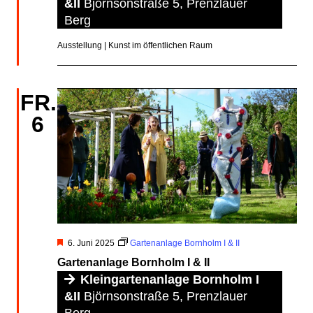
&II
Björnsonstraße 5, Prenzlauer
Berg
Ausstellung | Kunst im öffentlichen Raum
FR.
6
Hervorgehoben
6. Juni 2025
Gartenanlage Bornholm I & II
Gartenanlage Bornholm I & II
Kleingartenanlage Bornholm I
&II
Björnsonstraße 5, Prenzlauer
Berg