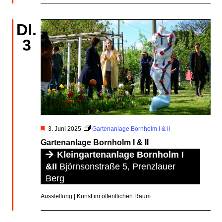
DI.
3
Hervorgehoben
3. Juni 2025
Gartenanlage Bornholm I & II
Gartenanlage Bornholm I & II
Kleingartenanlage Bornholm I
&II
Björnsonstraße 5, Prenzlauer
Berg
Ausstellung | Kunst im öffentlichen Raum