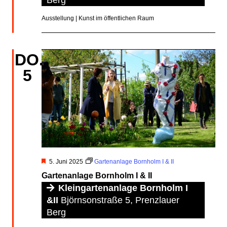
Ausstellung | Kunst im öffentlichen Raum
DO.
5
Hervorgehoben
5. Juni 2025
Gartenanlage Bornholm I & II
Gartenanlage Bornholm I & II
Kleingartenanlage Bornholm I
&II
Björnsonstraße 5, Prenzlauer
Berg