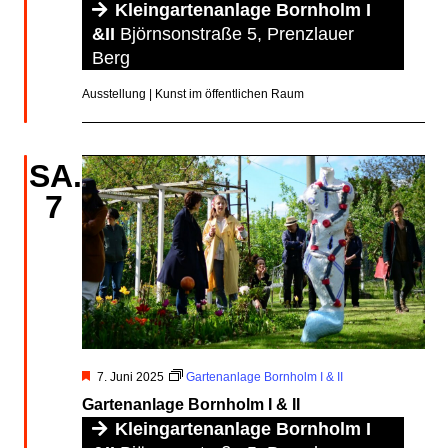
Kleingartenanlage Bornholm I
&II
Björnsonstraße 5, Prenzlauer
Berg
Ausstellung | Kunst im öffentlichen Raum
SA.
7
Hervorgehoben
7. Juni 2025
Gartenanlage Bornholm I & II
Gartenanlage Bornholm I & II
Kleingartenanlage Bornholm I