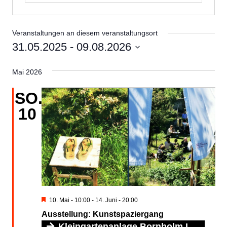
Veranstaltungen an diesem veranstaltungsort
31.05.2025
 - 
09.08.2026
Datum
Mai 2026
wählen.
SO.
10
Hervorgehoben
10. Mai - 10:00
-
14. Juni - 20:00
Ausstellung: Kunstspaziergang
Kleingartenanlage Bornholm I