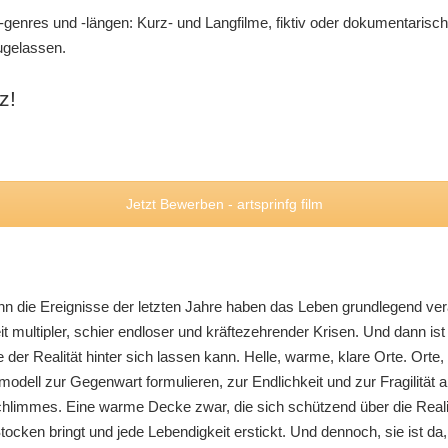
genres und -längen: Kurz- und Langfilme, fiktiv oder dokumentarisch, e
ugelassen.
z!
Jetzt Bewerben - artsprinfg film
n die Ereignisse der letzten Jahre haben das Leben grundlegend verä
t multipler, schier endloser und kräftezehrender Krisen. Und dann i
r Realität hinter sich lassen kann. Helle, warme, klare Orte. Orte, d
ell zur Gegenwart formulieren, zur Endlichkeit und zur Fragilität al
chlimmes. Eine warme Decke zwar, die sich schützend über die Realit
Stocken bringt und jede Lebendigkeit erstickt. Und dennoch, sie ist da