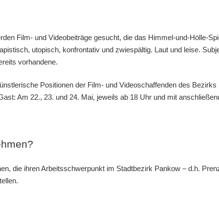
den Film- und Videobeiträge gesucht, die das Himmel-und-Hölle-Spiel
istisch, utopisch, konfrontativ und zwiespältig. Laut und leise. Subje
ereits vorhandene.
ünstlerische Positionen der Film- und Videoschaffenden des Bezirks P
Gast: Am 22., 23. und 24. Mai, jeweils ab 18 Uhr und mit anschließend
nehmen?
innen, die ihren Arbeitsschwerpunkt im Stadtbezirk Pankow – d.h. Pr
ellen.