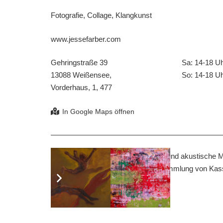
Fotografie, Collage, Klangkunst
www.jessefarber.com
Gehringstraße 39
Sa: 14-18 U
13088 Weißensee,
So: 14-18 U
Vorderhaus, 1, 477
Jesse Farber schafft durch visuelle und akustische
veröffentlicht er eine fortlaufende Sammlung von Kas