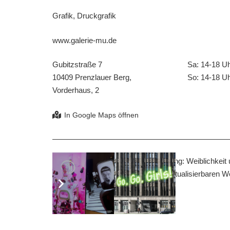
Grafik, Druckgrafik
www.galerie-mu.de
Gubitzstraße 7
Sa: 14-18 U
10409 Prenzlauer Berg,
So: 14-18 U
Vorderhaus, 2
DOKU-FILM:“Systemische Aufstellung: Weiblichkeit u
Prozesses offenbart den Weg zum ritualisierbaren 